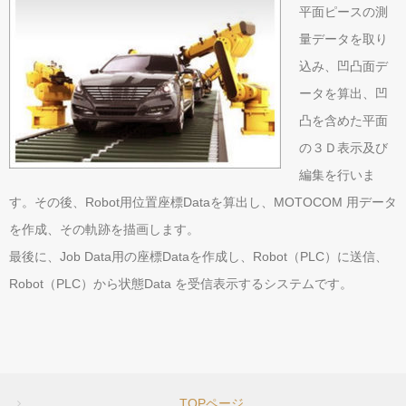
平面ピースの測
量データを取り
生産管理・制御システム
込み、凹凸面デ
SYSTEM
ータを算出、凹
塗装ラインシステム
凸を含めた平面
の３Ｄ表示及び
編集を行いま
車両研磨システム
す。その後、Robot用位置座標Dataを算出し、MOTOCOM 用データ
を作成、その軌跡を描画します。
その他制御プログラム
最後に、Job Data用の座標Dataを作成し、Robot（PLC）に送信、
Robot（PLC）から状態Data を受信表示するシステムです。
企業情報
COMPANY
代表挨拶
TOPページ