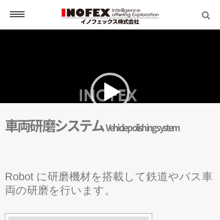
動
画
ホーム
プ
HOME
レ
ー
ヤ
ソリューション＆サービス
ー
SOLUTION & SERVICE
車両研磨システム
Vehicle polishing system
Webサイト・ネットワークの構築
00:00
00:30
お客様支援業務
Robot に研磨機材を搭載して鉄道やバス車
両の研磨を行います。
土木情報・計算システム